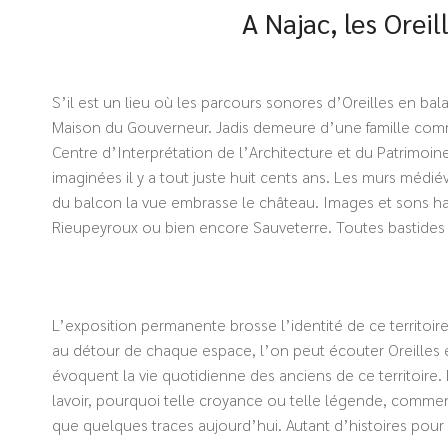
A Najac, les Orei
S’il est un lieu où les parcours sonores d’Oreilles en bala
Maison du Gouverneur. Jadis demeure d’une famille commer
Centre d’Interprétation de l’Architecture et du Patrimoin
imaginées il y a tout juste huit cents ans. Les murs médié
du balcon la vue embrasse le château. Images et sons habi
Rieupeyroux ou bien encore Sauveterre. Toutes bastides
L’exposition permanente brosse l’identité de ce territoir
au détour de chaque espace, l’on peut écouter Oreilles e
évoquent la vie quotidienne des anciens de ce territoire.
lavoir, pourquoi telle croyance ou telle légende, comment
que quelques traces aujourd’hui. Autant d’histoires pour