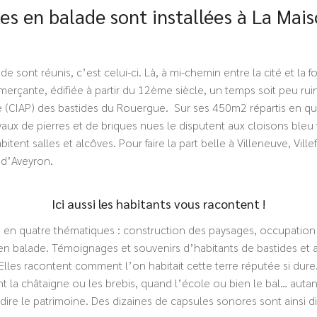
lles en balade sont installées à La Ma
de sont réunis, c’est celui-ci. Là, à mi-chemin entre la cité et la 
çante, édifiée à partir du 12ème siècle, un temps soit peu ruiné
e (CIAP) des bastides du Rouergue. Sur ses 450m2 répartis en quat
vaux de pierres et de briques nues le disputent aux cloisons bleu 
tent salles et alcôves. Pour faire la part belle à Villeneuve, Vil
 d’Aveyron.
Ici aussi les habitants vous racontent !
e en quatre thématiques : construction des paysages, occupation 
n balade. Témoignages et souvenirs d’habitants de bastides et au
 Elles racontent comment l’on habitait cette terre réputée si dur
 la châtaigne ou les brebis, quand l’école ou bien le bal… autan
 dire le patrimoine. Des dizaines de capsules sonores sont ainsi 