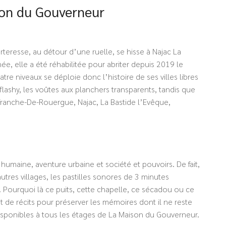
ison du Gouverneur
forteresse, au détour d’une ruelle, se hisse à Najac La
e, elle a été réhabilitée pour abriter depuis 2019 le
re niveaux se déploie donc l’histoire de ses villes libres
flashy, les voûtes aux planchers transparents, tandis que
lefranche-De-Rouergue, Najac, La Bastide l’Evêque,
humaine, aventure urbaine et société et pouvoirs. De fait,
tres villages, les pastilles sonores de 3 minutes
e. Pourquoi là ce puits, cette chapelle, ce sécadou ou ce
t de récits pour préserver les mémoires dont il ne reste
disponibles à tous les étages de La Maison du Gouverneur.